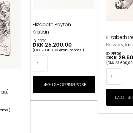
Elizabeth Peyton
Kristian
Elizabeth P
ID: EPE10
DKK 25.200,00
Flowers; Kri
(DKK 20.160,00 ekskl. moms.)
ID: EPE09
DKK 29.5
(DKK 23.600,00
eau)
moms.)