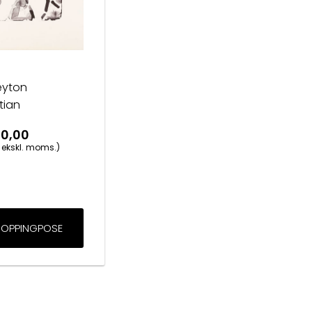
eyton
stian
00,00
 ekskl. moms.)