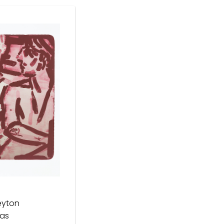
eyton
ias