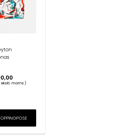
eyton
onas
00,00
 ekskl. moms.)