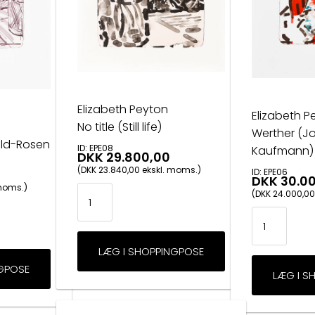
Elizabeth Peyton
Elizabeth P
No title (Still life)
Werther (J
eld-Rosen
ID: EPE08
Kaufmann)
DKK 29.800,00
(DKK 23.840,00 ekskl. moms.)
ID: EPE06
DKK 30.0
 moms.)
(DKK 24.000,00