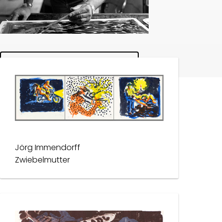
Se værker
Jörg Immendorff
Zwiebelmutter