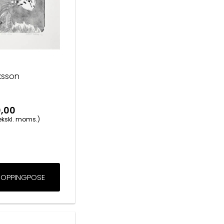
ksson
0,00
ekskl. moms.)