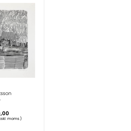
ksson
2
0,00
ekskl. moms.)