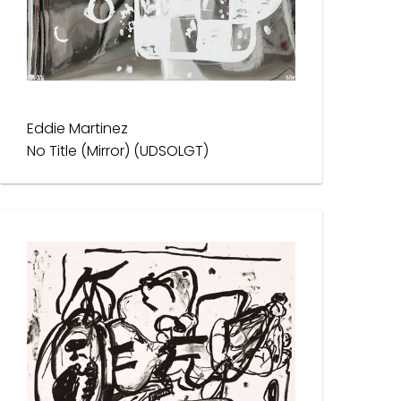
Eddie Martinez
No Title (Mirror) (UDSOLGT)